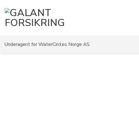
Skip
to
content
Underagent for WaterCircles Norge AS