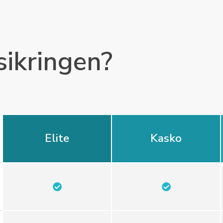
sikringen?
Elite
Kasko