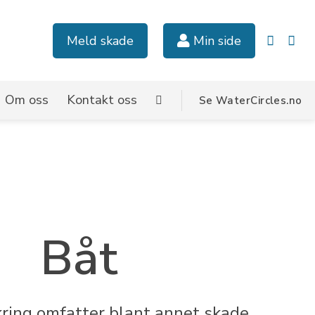
Meld skade
Min side
Om oss
Kontakt oss
Se WaterCircles.no
Båt
kring omfatter blant annet skade